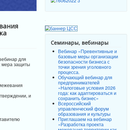
евания
ка
Семинары, вебинары
Вебинар «Превентивные и
базовые меры организации
вебинар для
безопасности бизнеса с
к мера защиты
точки зрения уголовного
процесса.
Обучающий вебинар для
предпринимателей
 межевания
«Налоговые условия 2026
года: как адаптироваться и
утверждении, и
сохранить бизнес»
Всероссийский
управленческий форум
образования и культуры
Приглашаем на вебинар
ставителю
«Разработка проекта
межевания территории как