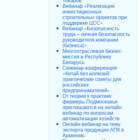
товаров
Вебинар «Реализация
инвестиционных
строительных проектов при
поддержке ЦСС»
Вебинар «Безопасность
труда – личная безопасность
руководителя компании
(бизнеса)»
Многоотраслевая бизнес-
миссия в Республику
Беларусь
Семинар-конференция
«Китай без иллюзий:
практические советы для
российских
предпринимателей»
От теории к практике:
фермеры Подмосковья
приглашаются на онлайн
вебинар по вопросам
автоматизации хозяйств
Онлайн вебинар на тему
экспорта продукции АПК в
Армению