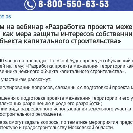
 на вебинар «Разработка проекта меж
 как мера защиты интересов собственни
бъекта капитального строительства»
00
часов на площадке TrueConf будет проведен обучающий 
й на тему: «Разработка проекта межевания территории ка
венника нежилого объекта капитального строительства».
 участникам расскажут:
егулировании вопросов, связанных с подготовкой проекта
ешения о подготовке проекта межевания территории и его 
длежащих разрешению в ходе его разработки;
нии вида разрешенного использования земельного участка
достроительного регламента.
ара смогут задать вопросы по тематике мероприятия пред
итектуре и градостроительству Московской области.