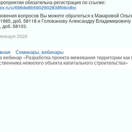
ероприятии обязательна регистрация по ссылке:
ndex.ru/u/696de8b5902902838f06cdbc
новения вопросов Вы можете обратиться к Макаровой Ольг
021985, доб. 58118 и Голованову Александру Владимировичу п
, доб. 58103.
 января 2026
вная
Семинары, вебинары
 вебинар «Разработка проекта межевания территории как
ственника нежилого объекта капитального строительства»