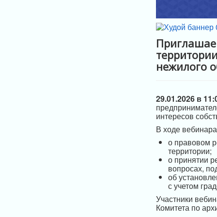
Приглашаем
территории
нежилого о
29.01.2026 в 11:
предпринимателе
интересов собст
В ходе вебинара
о правовом р
территории;
о принятии р
вопросах, по
об установле
с учетом гра
Участники вебин
Комитета по арх