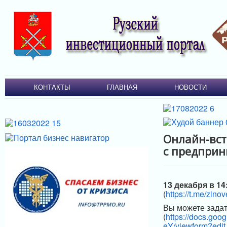
КОНТАКТЫ
ГЛАВНАЯ
НОВОСТИ
Онлайн-вст
с предпри
13 декабря в 14
(
https://t.me/zino
Вы можете задат
(
https://docs.g
eY/viewform?edit