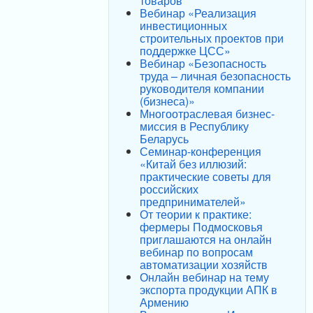
товаров
Вебинар «Реализация
инвестиционных
строительных проектов при
поддержке ЦСС»
Вебинар «Безопасность
труда – личная безопасность
руководителя компании
(бизнеса)»
Многоотраслевая бизнес-
миссия в Республику
Беларусь
Семинар-конференция
«Китай без иллюзий:
практические советы для
российских
предпринимателей»
От теории к практике:
фермеры Подмосковья
приглашаются на онлайн
вебинар по вопросам
автоматизации хозяйств
Онлайн вебинар на тему
экспорта продукции АПК в
Армению