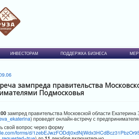
ИНВЕСТОРАМ
ПОДДЕРЖКА БИЗНЕСА
МЕР
реча зампреда правительства Московск
нимателями Подмосковья
:00
зампред правительства Московской области Екатерина 
veva_ekaterina
) проведет онлайн-встречу с предпринимател
ь свой вопрос через форму
oogle.com/forms/d/1zebEJwzFODdj0xdNjWdx3HCdBcz31PbzOr9
_requested=true
) до
11
декабря включительно.