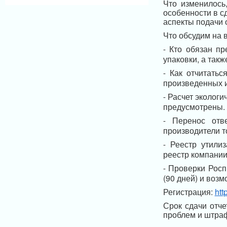
Что изменилось
особенности в с
аспекты подачи 
Что обсудим на 
Кто обязан пр
-
упаковки, а так
Как отчитатьс
-
произведенных и
Расчет экологич
-
предусмотрены.
Перенос отв
-
производители т
Реестр утили
-
реестр компании
Проверки Росп
-
(90 дней) и воз
Регистрация:
htt
Срок сдачи отч
проблем и штра