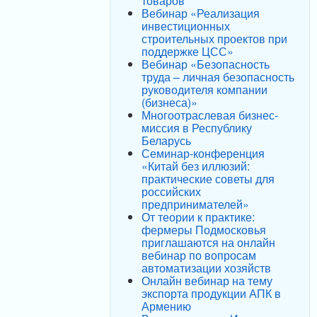
товаров
Вебинар «Реализация
инвестиционных
строительных проектов при
поддержке ЦСС»
Вебинар «Безопасность
труда – личная безопасность
руководителя компании
(бизнеса)»
Многоотраслевая бизнес-
миссия в Республику
Беларусь
Семинар-конференция
«Китай без иллюзий:
практические советы для
российских
предпринимателей»
От теории к практике:
фермеры Подмосковья
приглашаются на онлайн
вебинар по вопросам
автоматизации хозяйств
Онлайн вебинар на тему
экспорта продукции АПК в
Армению