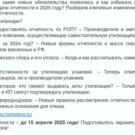
, какие новые обязательства появились и как избежать
дачи отчетности в 2025 году? Разберем ключевые изменени
отчетности.
вебинаре?
едоставлять отчетность по РОП? – Производители и имп
же компании, осуществляющие самостоятельную утилизацию
я за 2024 год? – Новые формы отчетности о массе това
ли ввезенных в РФ.
еского сбора и его уплата. – Когда и как рассчитывать, каки
етственности за утилизацию упаковки. – Теперь отве
оваров, но и производители упаковки.
заторов: кто сможет выдавать акты утилизации? – Толь
 и ИП смогут подтверждать утилизацию.
рироднадзора: – Новые правила рассмотрения отчетности
можные основания для отказа.
ps://omoreco.ru/
етности –
до 15 апреля 2025 года
! Подготовьтесь заранее
фов!